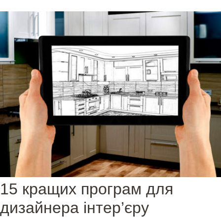
а
п
и
с
і
в
15 кращих програм для
дизайнера інтер’єру