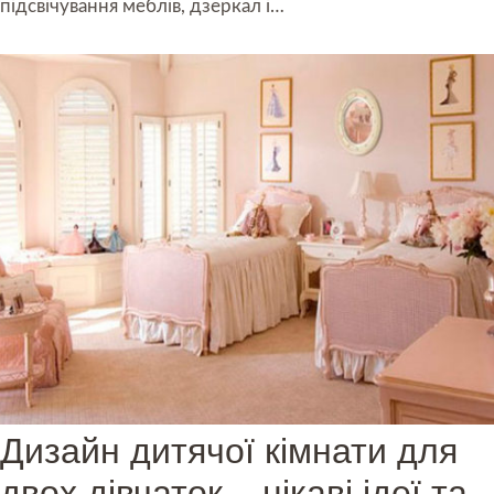
підсвічування меблів, дзеркал і…
Дизайн дитячої кімнати для
двох дівчаток – цікаві ідеї та