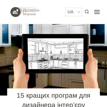
Перейти
до
вмісту
15 кращих програм для
дизайнера інтер’єру